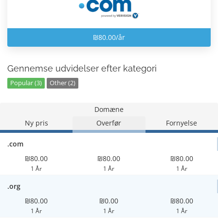
₪80.00/år
Gennemse udvidelser efter kategori
Popular (3)
Other (2)
Domæne
Ny pris
Overfør
Fornyelse
.com
₪80.00
₪80.00
₪80.00
1 År
1 År
1 År
.org
₪80.00
₪0.00
₪80.00
1 År
1 År
1 År