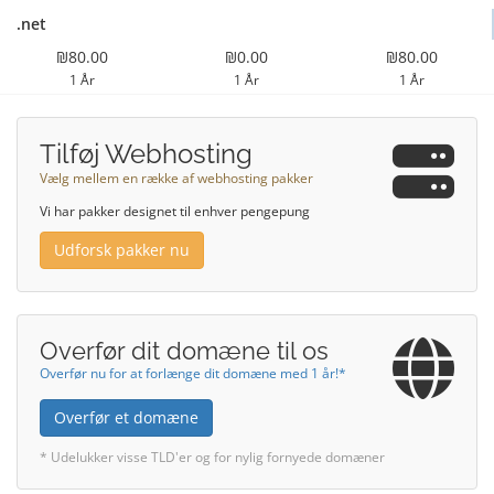
.net
₪80.00
₪0.00
₪80.00
1 År
1 År
1 År
Tilføj Webhosting
Vælg mellem en række af webhosting pakker
Vi har pakker designet til enhver pengepung
Udforsk pakker nu
Overfør dit domæne til os
Overfør nu for at forlænge dit domæne med 1 år!*
Overfør et domæne
* Udelukker visse TLD'er og for nylig fornyede domæner