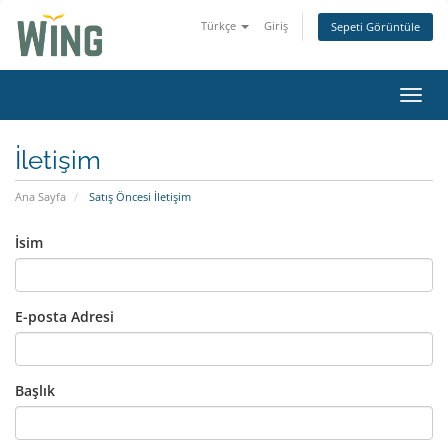
Türkçe
Giriş
Sepeti Görüntüle
Gezin
İletişim
Ana Sayfa
Satış Öncesi İletişim
İsim
E-posta Adresi
Başlık